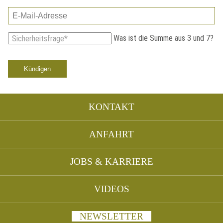
E-
Mail-
Pflichtfeld
Was ist die Summe aus 3 und 7?
Sicherheitsfrage
*
Adresse
Kündigen
Navigation
KONTAKT
überspringen
ANFAHRT
JOBS & KARRIERE
VIDEOS
NEWSLETTER