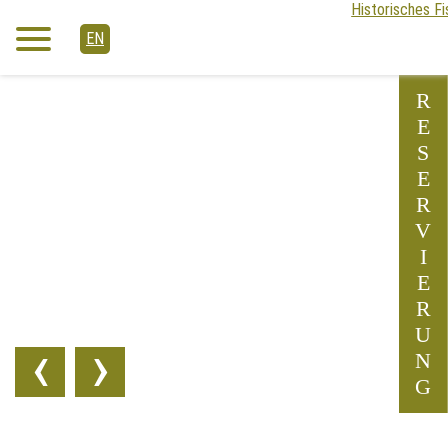
EN
R
E
S
E
R
V
I
E
R
U
‹
›
N
G