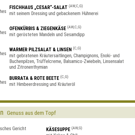
(AW,C,G)
FISCHHAUS „CESAR“-SALAT
mit seinem Dressing und gebackenem Hühnerei
(AW,C,G)
OFENKÜRBIS & ZIEGENKÄSE
mit gerösteten Mandeln und Sesamdipp
(C,G)
WARMER PILZSALAT & LINSEN
mit gebratenen Kräutersaitlingen, Champignons, Enoki- und
Buchenpilzen, Trüffelcreme, Balsamico-Zwiebeln, Linsensalat
und Zitronenthymian
(C,G)
BURRATA & ROTE BEETE
mit Himbeerdressing und Kräuteröl
en
Genuss aus dem Topf
(AW,G)
KÄSESUPPE