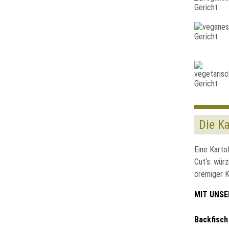
Die Ka
Eine Kartof
Cut‘s: wür
cremiger K
MIT UNSE
Backfisch