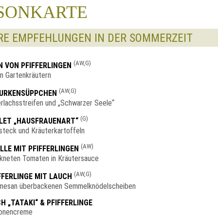
SONKARTE
RE EMPFEHLUNGEN IN DER SOMMERZEIT
(AW,G)
 VON PFIFFERLINGEN
en Gartenkräutern
(AW,G)
GURKENSÜPPCHEN
rlachsstreifen und „Schwarzer Seele“
(G)
LET „HAUSFRAUENART“
steck und Kräuterkartoffeln
(AW)
LLE MIT PFIFFERLINGEN
kneten Tomaten in Kräutersauce
(AW,G)
FERLINGE MIT LAUCH
rmesan überbackenen Semmelknödelscheiben
H „TATAKI“ & PFIFFERLINGE
ronencreme