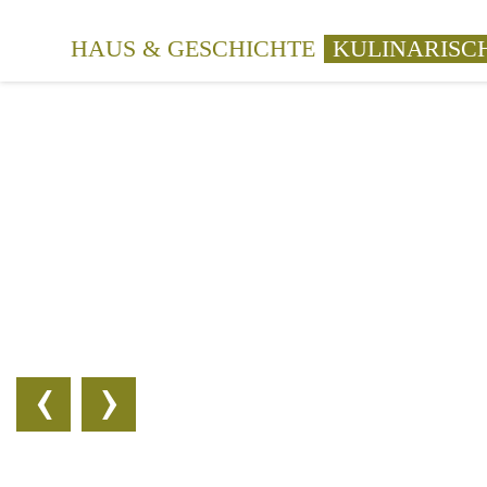
Navigation
HAUS & GESCHICHTE
KULINARISC
überspringen
‹
›