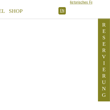
EL
SHOP
EN
R
E
S
E
R
V
I
E
R
U
N
G