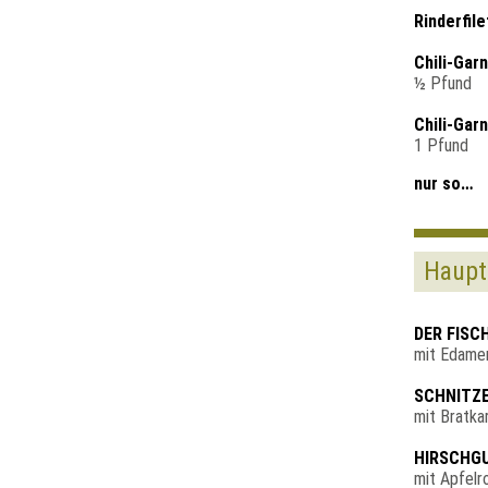
Rinderfil
Chili-Gar
½ Pfund
Chili-Gar
1 Pfund
nur so…
Haupt
DER FISC
mit Edamer
SCHNITZ
mit Bratka
HIRSCHG
mit Apfelr