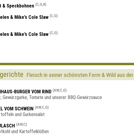
(C,G,8)
et & Speckbohnen
(C,G)
nelen & Mike’s Cole Slaw
(C,G)
nelen & Mike’s Cole Slaw
gerichte
Fleisch in seiner schönsten Form & Wild aus de
(AW,C,G)
HHAUS-BURGER VOM RIND
, Gewürzgurke, Tomate und unserer BBQ-Gewürzsauce
(AW,C,G)
EL VOM SCHWEIN
rtoffeln und Gurkensalat
(AW,C)
ULASCH
otkohl und Kartoffelklößen