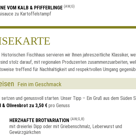
(AW,G)
NE VOM KALB & PFIFFERLINGE
sisauce zu Kartoffelstampf
ISEKARTE
 Historischen Fischhaus servieren wir Ihnen jahreszeitliche Klassiker, w
r sind stolz darauf, mit regionalen Produzenten zusammenzuarbeiten, w
itsweise treffend für Nachhaltigkeit und respektvollen Umgang gegenü
eisen
Fein im Geschmack
l setzen und genussvoll starten. Unser Tipp – Ein Gruß aus dem Süden Siz
 & Olivenbrot zu 3,50 €
pro Genuss
(AW,G,8)
HERZHAFTE BROTVARIATION
mit dreierlei Dipp oder mit Griebenschmalz, Leberwurst und
Gewürzgürkchen