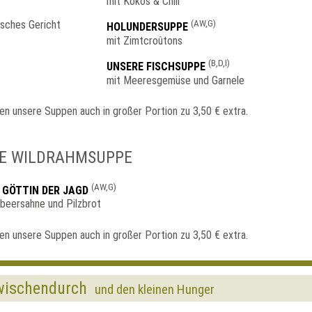
mit Kokos & Chili
(AW,G)
HOLUNDERSUPPE
mit Zimtcroûtons
(B,D,I)
UNSERE FISCHSUPPE
mit Meeresgemüse und Garnele
ren unsere Suppen auch in großer Portion zu 3,50 € extra.
E WILDRAHMSUPPE
(AW,G)
– GÖTTIN DER JAGD
lbeersahne und Pilzbrot
ren unsere Suppen auch in großer Portion zu 3,50 € extra.
wischendurch
und den kleinen Hunger