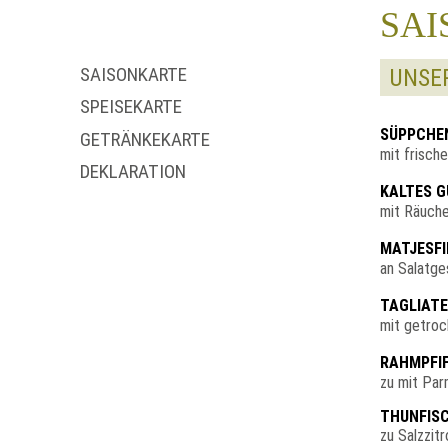
SAI
SAISONKARTE
UNSE
SPEISEKARTE
SÜPPCHEN
GETRÄNKEKARTE
mit frisch
DEKLARATION
KALTES 
mit Räuche
MATJESFI
an Salatge
TAGLIATE
mit getroc
RAHMPFIF
zu mit Pa
THUNFISC
zu Salzzit