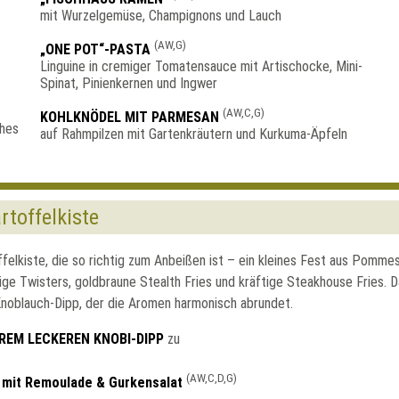
mit Wurzelgemüse, Champignons und Lauch
(AW,G)
„ONE POT“-PASTA
Linguine in cremiger Tomatensauce mit Artischocke, Mini-
Spinat, Pinienkernen und Ingwer
(AW,C,G)
KOHLKNÖDEL MIT PARMESAN
auf Rahmpilzen mit Gartenkräutern und Kurkuma-Äpfeln
rtoffelkiste
felkiste, die so richtig zum Anbeißen ist – ein kleines Fest aus Pommes 
zige Twisters, goldbraune Stealth Fries und kräftige Steakhouse Fries. 
noblauch-Dipp, der die Aromen harmonisch abrundet.
REM LECKEREN KNOBI-DIPP
zu
(AW,C,D,G)
 mit Remoulade & Gurkensalat