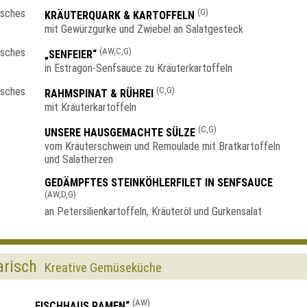
(G)
KRÄUTERQUARK & KARTOFFELN
mit Gewürzgurke und Zwiebel an Salatgesteck
(AW,C,G)
„SENFEIER“
in Estragon-Senfsauce zu Kräuterkartoffeln
(C,G)
RAHMSPINAT & RÜHREI
mit Kräuterkartoffeln
(C,G)
UNSERE HAUSGEMACHTE SÜLZE
vom Kräuterschwein und Remoulade mit Bratkartoffeln
und Salatherzen
GEDÄMPFTES STEINKÖHLERFILET IN SENFSAUCE
(AW,D,G)
an Petersilienkartoffeln, Kräuteröl und Gurkensalat
arisch
Kreative Gemüseküche
(AW)
„FISCHHAUS RAMEN“