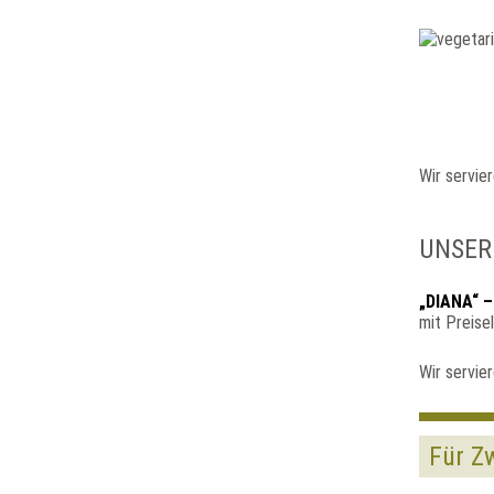
Wir servie
UNSER
„DIANA“ 
mit Preise
Wir servie
Für Z